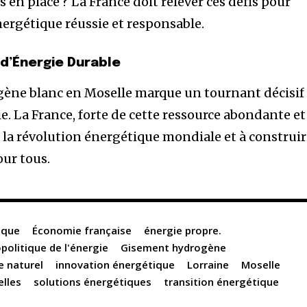
en place ? La France doit relever ces défis pour
nergétique réussie et responsable.
 d’Énergie Durable
gène blanc en Moselle marque un tournant décisif
ie. La France, forte de cette ressource abondante et
r la révolution énergétique mondiale et à construi
our tous.
ique
Économie française
énergie propre.
politique de l'énergie
Gisement hydrogène
 naturel
innovation énergétique
Lorraine
Moselle
elles
solutions énergétiques
transition énergétique