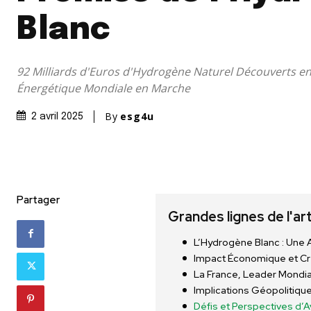
Blanc
92 Milliards d'Euros d'Hydrogène Naturel Découverts en
Énergétique Mondiale en Marche
By
esg4u
2 avril 2025
Partager
Grandes lignes de l'ar
L’Hydrogène Blanc : Une 
Impact Économique et Cr
La France, Leader Mondia
Implications Géopolitiqu
Défis et Perspectives d’A