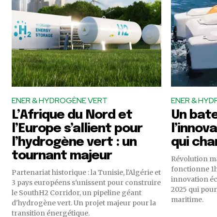
ENER & HYDROGÈNE VERT
ENER & HYD
L’Afrique du Nord et
Un bate
l’Europe s’allient pour
l’innov
l’hydrogène vert : un
qui cha
tournant majeur
Révolution ma
fonctionne 1h
Partenariat historique : la Tunisie, l'Algérie et
innovation é
3 pays européens s'unissent pour construire
2025 qui pour
le SouthH2 Corridor, un pipeline géant
maritime.
d'hydrogène vert. Un projet majeur pour la
transition énergétique.