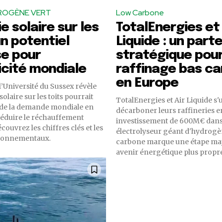
ROGÈNE VERT
Low Carbone
e solaire sur les
TotalEnergies et 
un potentiel
Liquide : un part
e pour
stratégique pour
ricité mondiale
raffinage bas c
en Europe
l’Université du Sussex révèle
solaire sur les toits pourrait
TotalEnergies et Air Liquide s
 de la demande mondiale en
décarboner leurs raffineries 
 réduire le réchauffement
investissement de 600M€ dan
couvrez les chiffres clés et les
électrolyseur géant d'hydrogè
ronnementaux.
carbone marque une étape maj
avenir énergétique plus propre