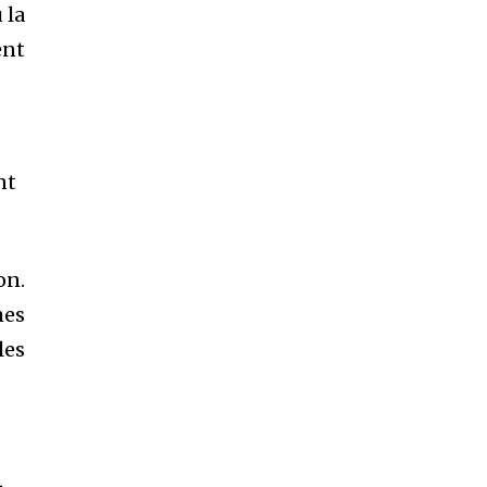
 la
ent
nt
on.
mes
les