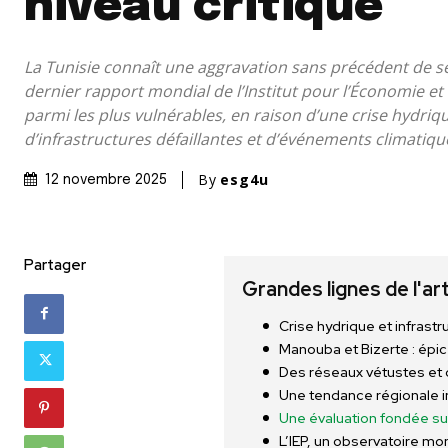
niveau critique
La Tunisie connaît une aggravation sans précédent de se
dernier rapport mondial de l’Institut pour l’Économie et l
parmi les plus vulnérables, en raison d’une crise hydriq
d’infrastructures défaillantes et d’événements climatiq
By
esg4u
12 novembre 2025
Partager
Grandes lignes de l'ar
Crise hydrique et infrastr
Manouba et Bizerte : épi
Des réseaux vétustes et
Une tendance régionale i
Une évaluation fondée s
L’IEP, un observatoire mond