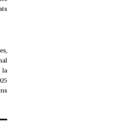
ats
es,
nal
 la
025
ens