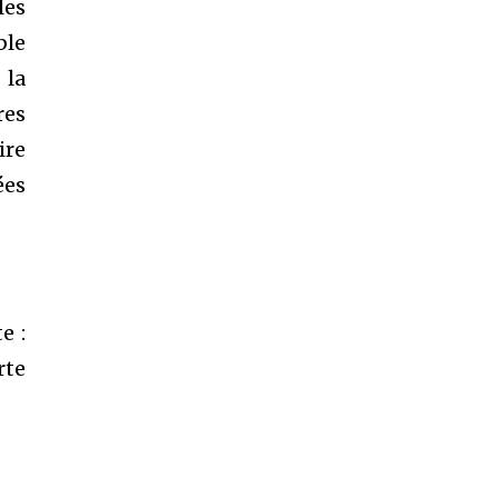
les
ble
 la
res
ire
ées
e :
rte