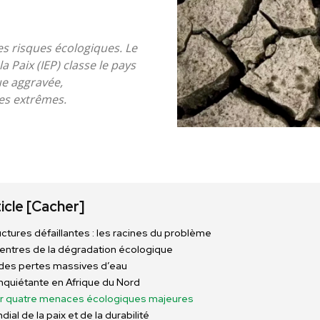
s risques écologiques. Le
a Paix (IEP) classe le pays
ue aggravée,
ues extrêmes.
ticle
[Cacher]
uctures défaillantes : les racines du problème
centres de la dégradation écologique
 des pertes massives d’eau
nquiétante en Afrique du Nord
ur quatre menaces écologiques majeures
ial de la paix et de la durabilité