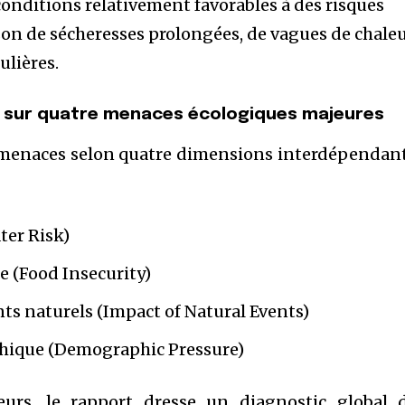
onditions relativement favorables à des risques
son de sécheresses prolongées, de vagues de chale
ulières.
 sur quatre menaces écologiques majeures
 menaces selon quatre dimensions interdépendan
ter Risk)
re (Food Insecurity)
ts naturels (Impact of Natural Events)
hique (Demographic Pressure)
urs, le rapport dresse un diagnostic global 