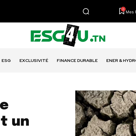
0
Mes 
ESG
EXCLUSIVITÉ
FINANCE DURABLE
ENER & HYD
ce
t un