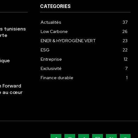
CATEGORIES
Actualités
37
s tunisiens
Low Carbone
26
erte
ENER & HYDROGÈNE VERT
23
ESG
22
Entreprise
12
gique
Exclusivité
7
Finance durable
1
n Forward
re au cœur