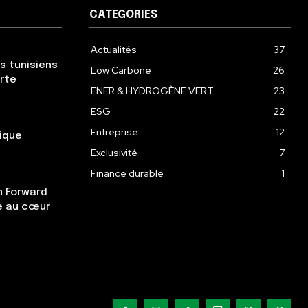
CATEGORIES
Actualités
37
s tunisiens
Low Carbone
26
erte
ENER & HYDROGÈNE VERT
23
ESG
22
Entreprise
12
gique
Exclusivité
7
Finance durable
1
n Forward
re au cœur