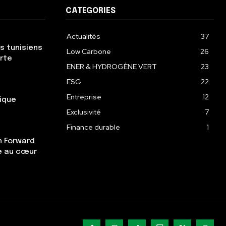
CATEGORIES
Actualités
37
s tunisiens
Low Carbone
26
erte
ENER & HYDROGÈNE VERT
23
ESG
22
Entreprise
12
gique
Exclusivité
7
Finance durable
1
n Forward
re au cœur