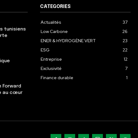
CATEGORIES
Actualités
37
s tunisiens
Low Carbone
26
erte
ENER & HYDROGÈNE VERT
23
ESG
22
Entreprise
12
gique
Exclusivité
7
Finance durable
1
n Forward
re au cœur