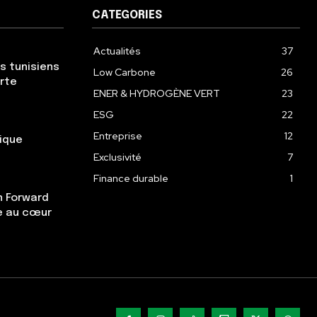
CATEGORIES
Actualités
37
s tunisiens
Low Carbone
26
erte
ENER & HYDROGÈNE VERT
23
ESG
22
Entreprise
12
gique
Exclusivité
7
Finance durable
1
n Forward
re au cœur