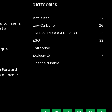
CATEGORIES
Actualités
37
s tunisiens
Low Carbone
26
erte
ENER & HYDROGÈNE VERT
23
ESG
22
Entreprise
12
gique
Exclusivité
7
Finance durable
1
n Forward
re au cœur